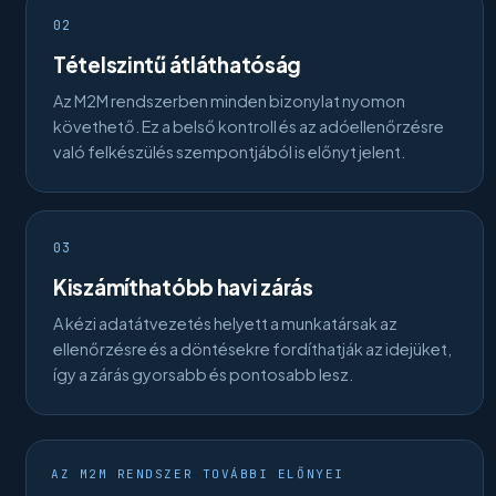
02
Tételszintű átláthatóság
Az M2M rendszerben minden bizonylat nyomon
követhető. Ez a belső kontroll és az adóellenőrzésre
való felkészülés szempontjából is előnyt jelent.
03
Kiszámíthatóbb havi zárás
A kézi adatátvezetés helyett a munkatársak az
ellenőrzésre és a döntésekre fordíthatják az idejüket,
így a zárás gyorsabb és pontosabb lesz.
AZ M2M RENDSZER TOVÁBBI ELŐNYEI