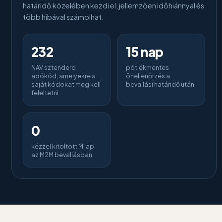
határidő közelében kezdi el, jellemzően időhiánnyal és
több hibával számolhat.
232
15 nap
NAV sztenderd
pótlékmentes
adókód, amelyekre a
önellenőrzés a
saját kódokat meg kell
bevallási határidő után
feleltetni
0
kézzel kitöltött M lap
az M2M bevallásban