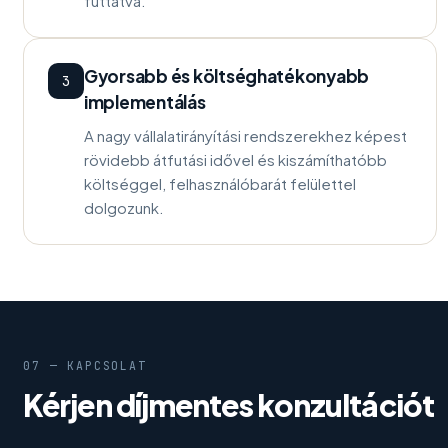
futtatva.
Gyorsabb és költséghatékonyabb
3
implementálás
A nagy vállalatirányítási rendszerekhez képest
rövidebb átfutási idővel és kiszámíthatóbb
költséggel, felhasználóbarát felülettel
dolgozunk.
07 — KAPCSOLAT
Kérjen díjmentes konzultációt