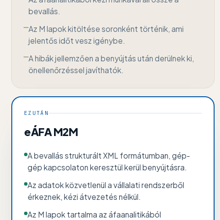
bevallás.
Az M lapok kitöltése soronként történik, ami
jelentős időt vesz igénybe.
A hibák jellemzően a benyújtás után derülnek ki,
önellenőrzéssel javíthatók.
EZUTÁN
eÁFA M2M
A bevallás strukturált XML formátumban, gép-
gép kapcsolaton keresztül kerül benyújtásra.
Az adatok közvetlenül a vállalati rendszerből
érkeznek, kézi átvezetés nélkül.
Az M lapok tartalma az áfaanalitikából