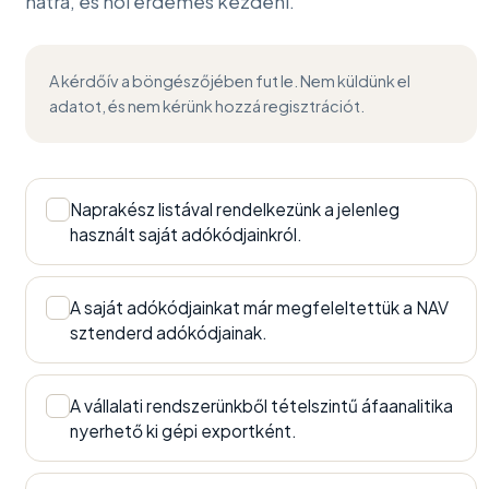
hátra, és hol érdemes kezdeni.
A kérdőív a böngészőjében fut le. Nem küldünk el
adatot, és nem kérünk hozzá regisztrációt.
Naprakész listával rendelkezünk a jelenleg
✓
használt saját adókódjainkról.
A saját adókódjainkat már megfeleltettük a NAV
✓
sztenderd adókódjainak.
A vállalati rendszerünkből tételszintű áfaanalitika
✓
nyerhető ki gépi exportként.