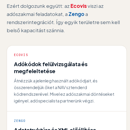
Ezért dolgozunk együtt: az
Ecovis
viszi az
adószakmai feladatokat, a
Zengo
a
rendszerintegrációt. Így egyik területre sem kell
belső kapacitást szánnia.
ECOVIS
Adókódok felülvizsgálata és
megfeleltetése
Átnézzük a jelenleg használt adókódjait, és
összerendeljük őket a NAV sztenderd
kódrendszerével. Mivel ez adószakmai döntéseket
igényel, adóspecialista partnerünk végzi.
ZENGO
Adatstruktúra és XML előállítása