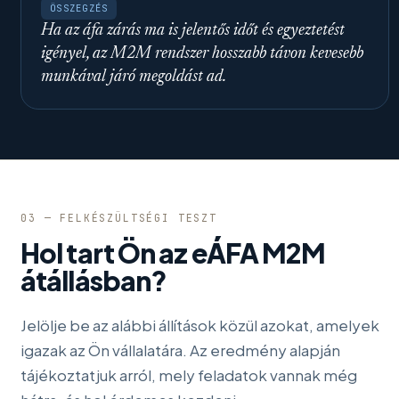
ÖSSZEGZÉS
Ha az áfa zárás ma is jelentős időt és egyeztetést
igényel, az M2M rendszer hosszabb távon kevesebb
munkával járó megoldást ad.
03 — FELKÉSZÜLTSÉGI TESZT
Hol tart Ön az eÁFA M2M
átállásban?
Jelölje be az alábbi állítások közül azokat, amelyek
igazak az Ön vállalatára. Az eredmény alapján
tájékoztatjuk arról, mely feladatok vannak még