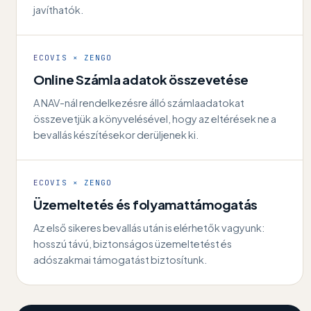
javíthatók.
ECOVIS × ZENGO
Online Számla adatok összevetése
A NAV-nál rendelkezésre álló számlaadatokat
összevetjük a könyvelésével, hogy az eltérések ne a
bevallás készítésekor derüljenek ki.
ECOVIS × ZENGO
Üzemeltetés és folyamattámogatás
Az első sikeres bevallás után is elérhetők vagyunk:
hosszú távú, biztonságos üzemeltetést és
adószakmai támogatást biztosítunk.