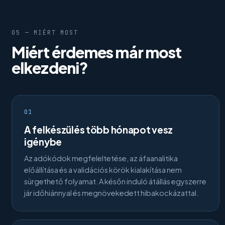
05 — MIÉRT MOST
Miért érdemes már most
elkezdeni?
01
A felkészülés több hónapot vesz
igénybe
Az adókódok megfeleltetése, az áfaanalitika
előállítása és a validációs körök kialakítása nem
sürgethető folyamat. A későn induló átállás egyszerre
jár időhiánnyal és megnövekedett hibakockázattal.