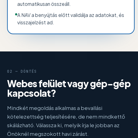
automatikusan összeáll.
A NAV a benyújtás előtt validálja az adatokat, és
visszajelzést ad.
02 — DÖNTÉS
Webes felület vagy gép-gép
kapcsolat?
Mindkét megoldás alkalmas a bevallási
kötelezettség teljesítésére, de nem mindkettő
skálázható. Válassza ki, melyik írja le jobban az
Önöknél megszokott havi zárást.