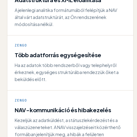
A jelenlegi analitika formátumából felépítjük a NAV
által várt adatstruktúrát, az Ön rendszerének
módosítása nélkül.
ZENGO
Több adatforrás egységesítése
Ha az adatok több rendszerből vagy telephelyről
érkeznek, egységes struktúrába rendezzük őket a
beküldés előtt.
ZENGO
NAV-kommunikáció és hibakezelés
Kezeljük az adatküldést, a státuszlekérdezést és a
válaszüzeneteket. A NAV visszajelzéseit közérthető
formában jelenítjük meg, a hibák a felületen