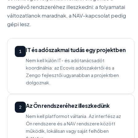
meglévő rendszeréhez illeszkedni: a folyamatai
változatlanok maradnak, a NAV-kapcsolat pedig
gépi lesz.
IT és adószakmai tudás egy projektben
1
Nem kell külön IT- és adótanácsadót
koordinálnia: az Ecovis adószakértői és a
Zengo fejlesztői ugyanabban a projektben
dolgoznak.
Az Ön rendszeréhez illeszkedünk
2
Nem kell platformot váltania. Az interfész az
Ön rendszere és a NAV rendszere között
működik, lokálisan vagy saját felhőben