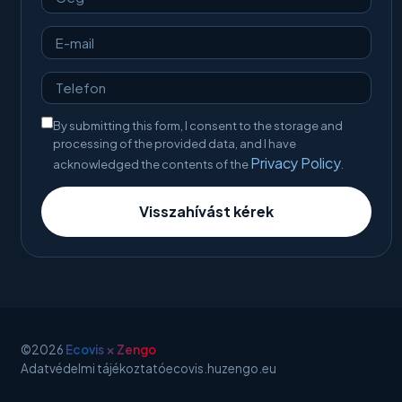
By submitting this form, I consent to the storage and
processing of the provided data, and I have
Privacy Policy
acknowledged the contents of the
.
Visszahívást kérek
×
©2026
Ecovis
Zengo
Adatvédelmi tájékoztató
ecovis.hu
zengo.eu