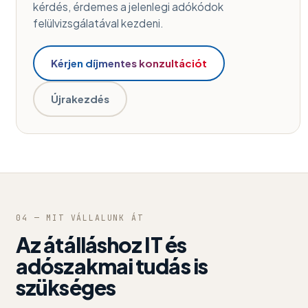
kérdés, érdemes a jelenlegi adókódok
felülvizsgálatával kezdeni.
Kérjen díjmentes konzultációt
Újrakezdés
04 — MIT VÁLLALUNK ÁT
Az átálláshoz IT és
adószakmai tudás is
szükséges