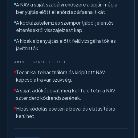
A NAV a saját szabályrendszere alapján még a
benyújtás előtt ellenőrzi az áfaanalitikát.
A kockázatelemzés szempontjából jelentős
eltérésekről visszajelzést kap.
A hibák a benyújtás előtt felülvizsgálhatók és
javíthatók.
AMIVEL SZÁMOLNI KELL
Technikai felhasználóra és kiépített NAV-
kapcsolatra van szükség.
A saját adókódokat meg kell feleltetni a NAV
sztenderd kódrendszerének.
Hibás kódolás esetén a bevallás elutasításra
kerülhet.