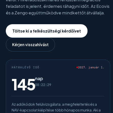
feladatot is jelent, érdemes ráhagyni időt. Az Ecovis
és a Zengo együttműködve mindkettőt átvállalja.
Töltse ki a felkészültségi kérdőívet
Kérjen visszahívást
HÁTRALÉVŐ IDŐ
2027. január 1.
145
nap
08:22:29
Az adókódok felülvizsgálata, a megfeleltetés és a
NAV-kapcsolat kiépítése több hónapos munka. Aki a