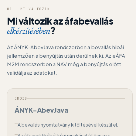
01 — MI VÁLTOZIK
Mi változik az áfabevallás
?
elkészítésében
Az ÁNYK-AbevJava rendszerben a bevallás hibái
jellemzően a benyújtás után derülnek ki. Az eÁFA
M2M rendszerben a NAV még a benyújtás előtt
validálja az adatokat.
EDDIG
ÁNYK-AbevJava
A bevallás nyomtatvány kitöltésével készül el.
Az áfaanalitikából kézi munkával áll össze a