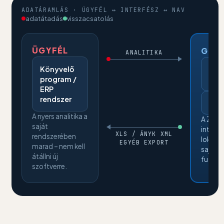
ADATÁRAMLÁS · ÜGYFÉL ↔ INTERFÉSZ ↔ NAV
adatátadás
visszacsatolás
ÜGYFÉL
GUI 
ANALITIKA
Map
Könyvelő
program /
XML
ERP
rendszer
Elle
A nyers analitika a
A Zeng
saját
interfé
XLS / ÁNYK XML
rendszerében
lokális
EGYÉB EXPORT
marad – nem kell
saját 
átállni új
fut.
szoftverre.