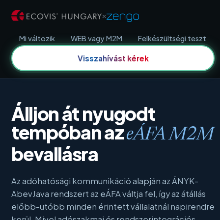
×
Mi változik
WEB vagy M2M
Felkészültségi teszt
Visszahívást kérek
Álljon át nyugodt
tempóban az
eÁFA M2M
bevallásra
Az adóhatósági kommunikáció alapján az ÁNYK-
AbevJava rendszert az eÁFA váltja fel, így az átállás
előbb-utóbb minden érintett vállalatnál napirendre
kerül. Mivel adószakmai és rendszerintegrációs