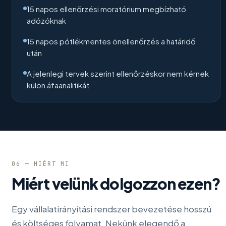
15 napos ellenőrzési moratórium megbízható
adózóknak
15 napos pótlékmentes önellenőrzés a határidő
után
A jelenlegi tervek szerint ellenőrzéskor nem kérnek
külön áfaanalitikát
06 — MIÉRT MI
Miért velünk dolgozzon ezen?
Egy vállalatirányítási rendszer bevezetése hosszú
és költséges folyamat. Nekünk elegendő a