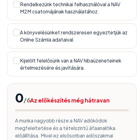
Rendelkezünk technikai felhasználóval a NAV
✓
M2M csatornájának használatához.
A könyvelésünket rendszeresen egyeztetjük az
✓
Online Számla adataival.
Kijelölt felelősünk van a NAV hibaüzeneteinek
✓
értelmezésére és javítására.
0
/6
Az előkészítés még hátravan
A munka nagyobb része a NAV adókódok
megfeleltetése és a tételszintű áfaanalitika
előállítása. Mivel ez elsősorban adószakmai