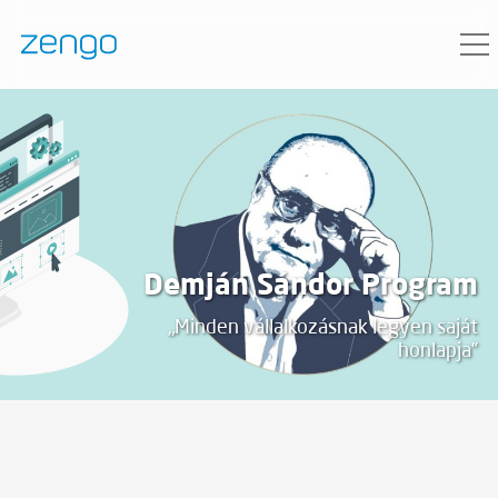
Demján Sándor Program
„Minden vállalkozásnak legyen saját
honlapja”