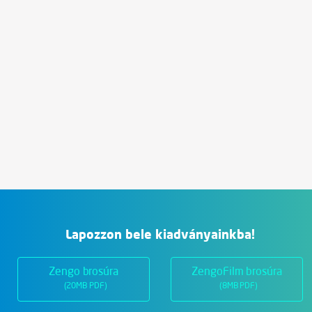
Lapozzon bele kiadványainkba!
Zengo brosúra
ZengoFilm brosúra
(20MB PDF)
(8MB PDF)