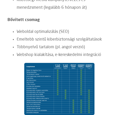
Közösségi média kampánytervezés és
menedzsment (legalább 6 hónapon át)
Bővített csomag
Weboldal optimalizálás (SEO)
Emeltebb szintű kiberbiztonsági szolgáltatások
Többnyelvű tartalom (pl. angol verzió)
Webshop kialakítása, e-kereskedelmi integráció