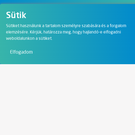
Sütik
Üzletágak
Sütiket használunk a tartalom személyre szabására és a forgalom
elemzésére. Kérjük, határozza meg, hogy hajlandó-e elfogadni
Digitális megoldások
weboldalunkon a sütiket.
Film & Visual
Elfogadom
Oktatás
Művészet és szórakozás
Kapcsolat
6721 Szeged,
Szent István tér 10.
+36 62 202 039
info@zengo.eu
Kapcsolat oldal