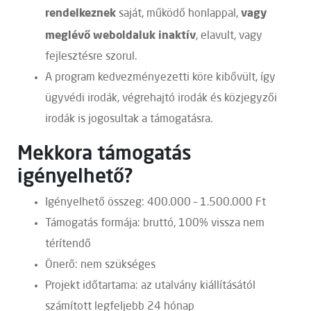
rendelkeznek
vagy
saját, működő honlappal,
meglévő weboldaluk inaktív
, elavult, vagy
fejlesztésre szorul.
A program kedvezményezetti köre kibővült, így
ügyvédi irodák, végrehajtó irodák és közjegyzői
irodák is jogosultak a támogatásra.
Mekkora támogatás
igényelhető?
Igényelhető összeg: 400.000 – 1.500.000 Ft
Támogatás formája: bruttó, 100% vissza nem
térítendő
Önerő: nem szükséges
Projekt időtartama: az utalvány kiállításától
számított legfeljebb 24 hónap