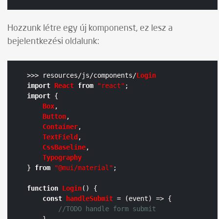
Hozzunk létre egy új komponenst, ez lesz a
bejelentkezési oldalunk:
>>> resources/js/components/
Login
import
React
from
"react"
import
 {

Box
, 

Button
,

Container
,

TextField
,

CssBaseline
,

Typography
} 
from
"@mui/material"
;

function
Login
(
) {

const
handleSubmit
 = (
event
) => {

//TODO handle form submit
    }
