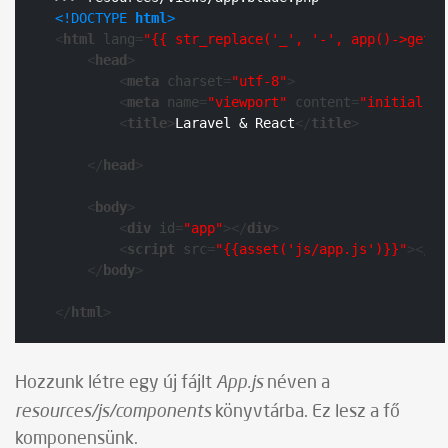
<!DOCTYPE 
html
>
<
html
lang
=
"{{ str_replace('_', '-', app()->getLo
<
head
>
<
meta
charset
=
"utf-8"
>
<
meta
name
=
"viewport"
content
=
"initial-sc
<
title
>
Laravel & React
</
title
>
</
head
>
<
body
>
<
div
id
=
"app"
>
</
div
>
<
script
src
=
"{{asset('js/app.js')}}"
>
</
sc
</
body
>
</
html
>
App.js
Hozzunk létre egy új fájlt
néven a
resources/js/components
könyvtárba. Ez lesz a fő
komponensünk.