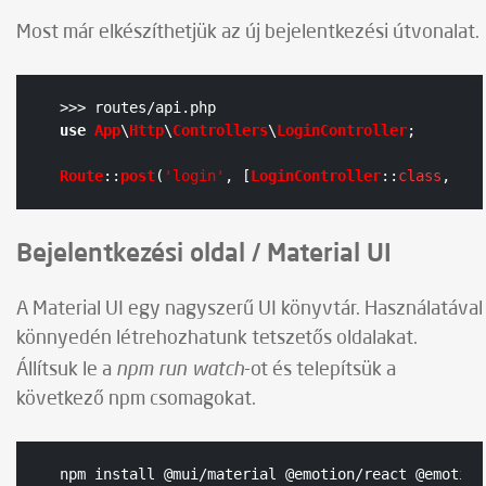
Most már elkészíthetjük az új bejelentkezési útvonalat.
use
App
\
Http
\
Controllers
\
LoginController
;

Route
::
post
(
'login'
, [
LoginController
::
class
, 
'au
Bejelentkezési oldal / Material UI
A Material UI egy nagyszerű UI könyvtár. Használatával
könnyedén létrehozhatunk tetszetős oldalakat.
npm run watch
Állítsuk le a
-ot és telepítsük a
következő npm csomagokat.
npm install @mui/material @emotion/react @emotion