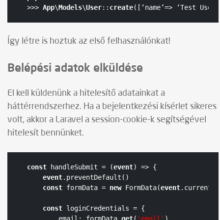
>>> 
App
\
Models
\
User
::
create
([‘name’=> ‘Test User’
Így létre is hoztuk az első felhasználónkat!
Belépési adatok elküldése
El kell küldenünk a hitelesítő adatainkat a
háttérrendszerhez. Ha a bejelentkezési kísérlet sikeres
volt, akkor a Laravel a session-cookie-k segítségével
hitelesít bennünket.
const
 handleSubmit = (
event
) => {

event
.preventDefault()

const
 formData = 
new
 FormData(
event
.currentTa
const
 loginCredentials = {

        email: formData.
get
(
'email'
),
