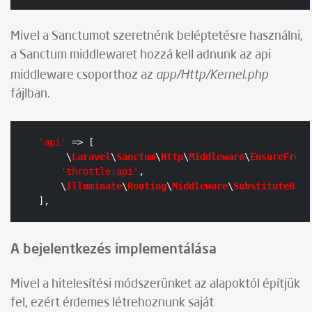
Mivel a Sanctumot szeretnénk beléptetésre használni,
a Sanctum middlewaret hozzá kell adnunk az api
app/Http/Kernel.php
middleware csoporthoz az
fájlban.
'api'
 => [

     \
Laravel
\
Sanctum
\
Http
\
Middleware
\
EnsureFront
'throttle:api'
,

    \
Illuminate
\
Routing
\
Middleware
\
SubstituteBind
],
A bejelentkezés implementálása
Mivel a hitelesítési módszerünket az alapoktól építjük
fel, ezért érdemes létrehoznunk saját