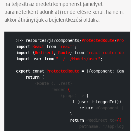
ha teljesíti az eredeti komponenst (amelyet
paraméterként adunk át) renderelésre kerül, ha nem,
akkor átirányítjuk a bejelentkezési oldalra.
>>> resources/js/components/
ProtectedRoute
/
Protec
import
React
from
"react"
import
 {
Redirect
, 
Route
} 
from
"react-router-dom"
import
 user 
from
"../../Models/user"
;

export
const
ProtectedRoute
 = (
{component: Compon
return
 (

<
Route
 {
...rest
}

render
=
{
                   (
props
) =>
 {

                       if (user.isLoggedIn()) {

                           return 
<
Component
 {
...
                       }

                       return 
<
Redirect
to
=
{{
pathname:
 "/
app
/
login
"