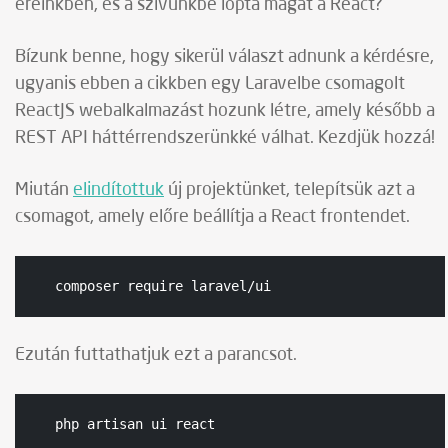
ereinkben, és a szívünkbe lopta magát a React?
Bízunk benne, hogy sikerül választ adnunk a kérdésre,
ugyanis ebben a cikkben egy Laravelbe csomagolt
ReactJS webalkalmazást hozunk létre, amely később a
REST API háttérrendszerünkké válhat. Kezdjük hozzá!
Miután
elindítottuk
új projektünket, telepítsük azt a
csomagot, amely előre beállítja a React frontendet.
composer require laravel/ui
Ezután futtathatjuk ezt a parancsot.
php artisan ui react