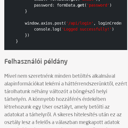
        password: formData.
get
(
'password'
)

    }

    window.axios.post(
'/api/login'
, loginCredenti
        console.log(
'Logged successfully!'
)

    })

}
Felhasználói példány
Mivel nem szeretnénk minden betöltés alkalmával
alapinformációkat lekérni a háttérrendszerünktől, ezért
tárolhatunk néhány változót a böngésző helyi
tárhelyén. A könnyebb hozzáférés érdekében
létrehozunk egy User osztályt, amely betölti az
adatokat a tárhelyről. A sikeres hitelesítés után ez az
osztály lesz a felelős a válaszban megkapott adatok