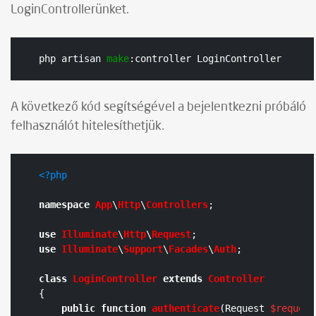
LoginControllerünket.
php artisan 
make
:controller LoginController
A következő kód segítségével a bejelentkezni próbáló
felhasználót hitelesíthetjük.
<?php
namespace
App
\
Http
\
Controllers
;

use
Illuminate
\
Http
\
Request
use
Illuminate
\
Support
\
Facades
\
Auth
;

class
LoginController
extends
Controller
{

public
function
authenticate
(
Request 
$request