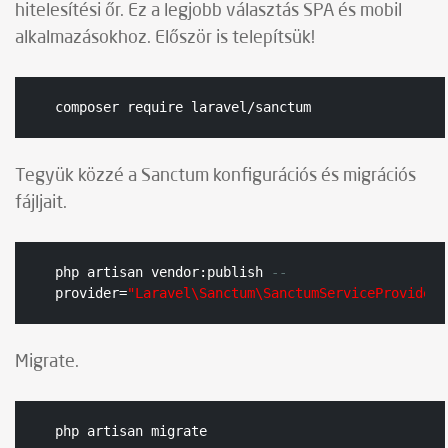
hitelesítési őr. Ez a legjobb választás SPA és mobil
alkalmazásokhoz. Először is telepítsük!
composer require laravel/sanctum
Tegyük közzé a Sanctum konfigurációs és migrációs
fájljait.
php artisan vendor:publish 
--
provider=
"Laravel\Sanctum\SanctumServiceProvider"
Migrate.
php artisan migrate