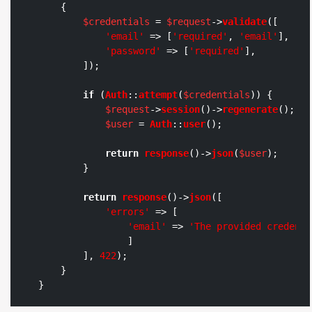
{

$credentials
 = 
$request
->
validate
([

'email'
 => [
'required'
, 
'email'
],

'password'
 => [
'required'
],

        ]);

if
 (
Auth
::
attempt
(
$credentials
)) {

$request
->
session
()->
regenerate
();

$user
 = 
Auth
::
user
();

return
response
()->
json
(
$user
);

        }

return
response
()->
json
([

'errors'
 => [

'email'
 => 
'The provided credenti
                ]

        ], 
422
);

    }

}