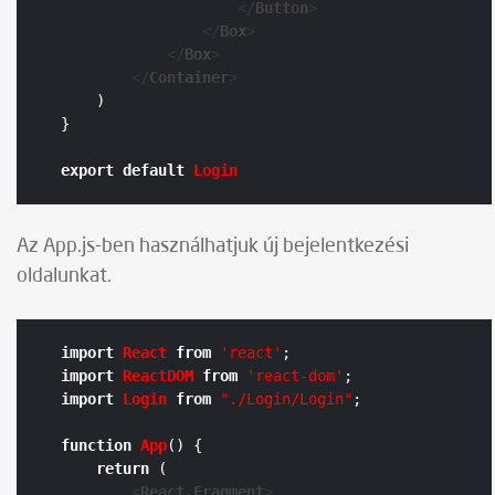
</
Button
>
</
Box
>
</
Box
>
</
Container
>
    )

}

export
default
Login
Az App.js-ben használhatjuk új bejelentkezési
oldalunkat.
import
React
from
'react'
import
ReactDOM
from
'react-dom'
import
Login
from
"./Login/Login"
;

function
App
(
) {

return
 (

<
React.Fragment
>