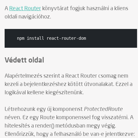
A
React Router
könyvtárat fogjuk használni a kliens
oldali navigációhoz.
npm install react-router-dom
Védett oldal
Alapértelmezés szerint a React Router csomag nem
kezeli a bejelentkezéshez kötött útvonalakat. Ezzel a
logikával kellene kiegészítenünk.
ProtectedRoute
Létrehozunk egy új komponenst
néven. Ez egy Route komponenssel fog visszatérni. A
hitelesítés a render() metódusban megy végig.
Ellenőrizzük, hogy a felhasználó be van-e jelentkezve: