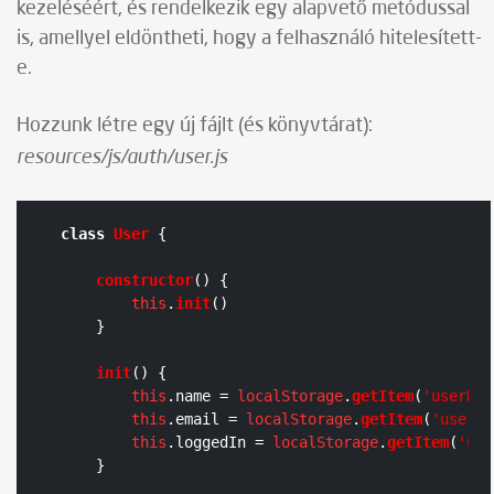
kezeléséért, és rendelkezik egy alapvető metódussal
is, amellyel eldöntheti, hogy a felhasználó hitelesített-
e.
Hozzunk létre egy új fájlt (és könyvtárat):
resources/js/auth/user.js
class
User
 {

constructor
(
) {

this
.
init
()

    }

init
(
) {

this
.
name
 = 
localStorage
.
getItem
(
'userNam
this
.
email
 = 
localStorage
.
getItem
(
'userEm
this
.
loggedIn
 = 
localStorage
.
getItem
(
'use
    }
