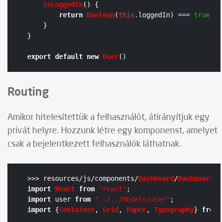
isLoggedIn
(
) {

return
Boolean
(
this
.
loggedIn
) === 
true
    }

}

export
default
new
User
()
Routing
Amikor hitelesítettük a felhasználót, átirányítjuk egy
privát helyre. Hozzunk létre egy komponenst, amelyet
csak a bejelentkezett felhasználók láthatnak.
>>> resources/js/components/
Dashboard
/
Dashboard
.
j
import
React
from
"react"
import
 user 
from
"../../Models/user"
import
 {
Container
, 
Grid
, 
Paper
, 
Typography
} 
from