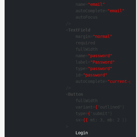
name
=
"email"
autoComplete
=
"email"
autoFocus
                    />
<
TextField
margin
=
"normal"
required
fullWidth
name
=
"password"
label
=
"Password"
type
=
"password"
id
=
"password"
autoComplete
=
"current-pas
                    />
<
Button
fullWidth
variant
=
{
"
outlined
"}

type
=
{
"
submit
"}

sx
=
{{
mt:
3
, 
mb:
2
 }}

                    >
                        Login
