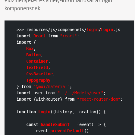
előzményeket és a hely-információkat a Login
komponensnek.
>>> resources/js/componenets/
Login
/
Login
.
js
import
React
from
"react"
import
 {

Box
,

Button
,

Container
,

TextField
,

CssBaseline
,

Typography
} 
from
"@mui/material"
import
 user 
from
"../../Models/user"
import
 {withRouter} 
from
"react-router-dom"
;

function
Login
(
{history, location}
) {

const
handleSubmit
 = (
event
) => {

        event.
preventDefault
()
