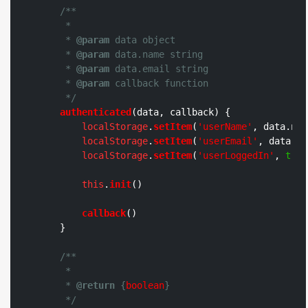
/**

     *

     * 
@param
 data object

     * 
@param
 data.name string

     * 
@param
 data.email string

     * 
@param
 callback function

     */
authenticated
(
data, callback
) {

localStorage
.
setItem
(
'userName'
, data.
nam
localStorage
.
setItem
(
'userEmail'
, data.
em
localStorage
.
setItem
(
'userLoggedIn'
, 
true
this
.
init
()

callback
()

    }

/**

     *

     * 
@return
 {
boolean
}

     */