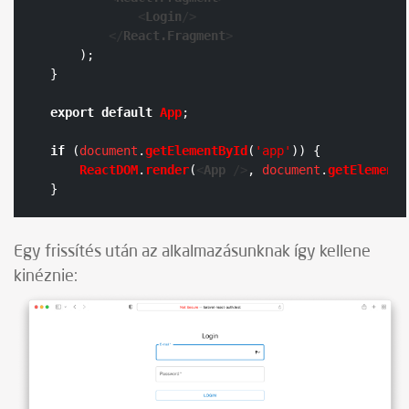
<
Login
/>
</
React.Fragment
>
    );

}

export
default
App
;

if
 (
document
.
getElementById
(
'app'
)) {

ReactDOM
.
render
(
<
App
 />
, 
document
.
getElementB
}
Egy frissítés után az alkalmazásunknak így kellene
kinéznie: