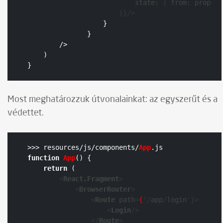
state:
 { 
from:
props.l
                       }}/>
                   }

               }

        />
    )

}
Most meghatározzuk útvonalainkat: az egyszerűt és a
védettet.
>>> resources/js/components/
App
.
js
function
App
(
) {

return
 (

<
React.Fragment
>
<
BrowserRouter
>
<
Route
path
=
{
'/
app
/
login
'}>
<
Login
/>
</
Route
>