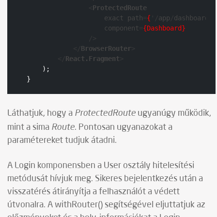
<
ProtectedRoute
exact
path
=
{
'/
app
/
dashboard
'}

component
=
{Dashboard}
                />
</
BrowserRouter
>
</
React.Fragment
>
    );

}
ProtectedRoute
Láthatjuk, hogy a
ugyanúgy működik,
Route
mint a sima
. Pontosan ugyanazokat a
paramétereket tudjuk átadni.
A Login komponensben a User osztály hitelesítési
metódusát hívjuk meg. Sikeres bejelentkezés után a
visszatérés átirányítja a felhasználót a védett
útvonalra. A withRouter() segítségével eljuttatjuk az