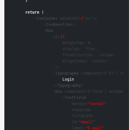
return
 (

<
Container
maxWidth
=
{
"
xs
"}>
<
CssBaseline
/>
<
Box
sx
=
{{
marginTop:
8
,

display:
 '
flex
',

flexDirection:
 '
column
',

alignItems:
 '
center
',

                }}>
<
Typography
component
=
{
"
h1
"} 
vari
                    Login

</
Typography
>
<
Box
component
=
{
"
form
"} 
onSubmit
=
<
TextField
margin
=
"normal"
required
fullWidth
id
=
"email"
label
=
"E-mail"