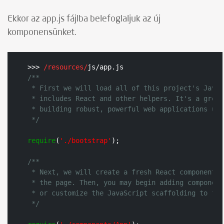
Ekkor az app.js fájlba belefoglaljuk az új
komponensünket.
>>> 
/resources/
js/app.
js
/**

 * First we will load all of this project's JavaS
 * includes React and other helpers. It's a great
 * building robust, powerful web applications usi
 */
require
(
'./bootstrap'
);

/**

 * Next, we will create a fresh React component i
 * the page. Then, you may begin adding component
 * or customize the JavaScript scaffolding to fit
 */