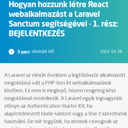
Hogyan hozzunk létre React
webalkalmazást a Laravel
Sanctum segítségével - 1. rész:
BEJELENTKEZÉS
3 perc
olvasási idő
2022. 04. 28.
A Laravel az elmúlt években a legtöbbször alkalmazott
megoldássá vált a PHP-ben írt webalkalmazások
körében. Ez nem is meglepő, hiszen rengeteg kész
megoldással rendelkezik. A Laravel egyik legnagyobb
előnye az Authentication Starter Kit, ha
alapértelmezett blade sablont vagy a Vue-t szeretnénk
használni. De mit tegyünk, ha atomok csorognak az