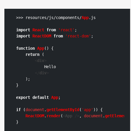
>>> resources/js/components/
App
.
js
import
React
from
'react'
import
ReactDOM
from
'react-dom'
;

function
App
(
) {

return
 (

<
div
>
            Hello

</
div
>
    );

}

export
default
App
;

if
 (
document
.
getElementById
(
'app'
)) {

ReactDOM
.
render
(
<
App
 />
, 
document
.
getElementB
}