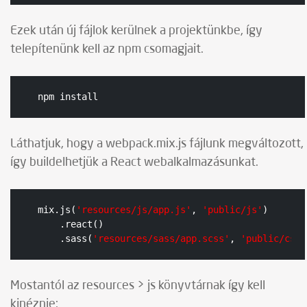
Ezek után új fájlok kerülnek a projektünkbe, így
telepítenünk kell az npm csomagjait.
npm install
Láthatjuk, hogy a webpack.mix.js fájlunk megváltozott,
így buildelhetjük a React webalkalmazásunkat.
mix.js(
'resources/js/app.js'
, 
'public/js'
)

    .react()

    .sass(
'resources/sass/app.scss'
, 
'public/css'
Mostantól az resources > js könyvtárnak így kell
kinéznie: