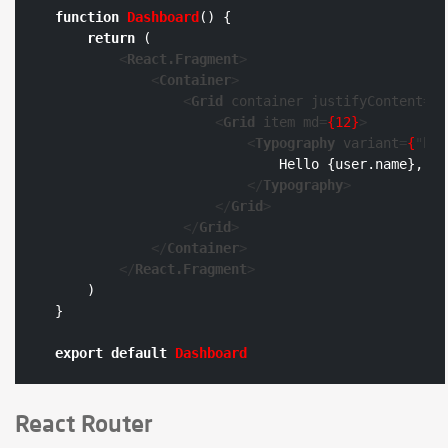
function
Dashboard
(
) {

return
 (

<
React.Fragment
>
<
Container
>
<
Grid
container
justifyContent
=
{
"
<
Grid
item
md
=
{12}
>
<
Typography
variant
=
{
"
h5
"
                            Hello {user.name}, yo
</
Typography
>
</
Grid
>
</
Grid
>
</
Container
>
</
React.Fragment
>
    )

}

export
default
Dashboard
React Router