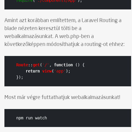
require
(
'./components/App'
);
Amint azt korábban említettem, a Laravel Routing a
blade nézeten keresztül tölti be a
webalkalmazásunkat. A web.php-ben a
következőképpen módosíthatjuk a routing-ot ehhez:
Route
::
get
(
'/'
, 
function
 (
) {

return
view
(
'app'
);

});
Most már végre futtathatjuk webalkalmazásunkat!
npm run watch